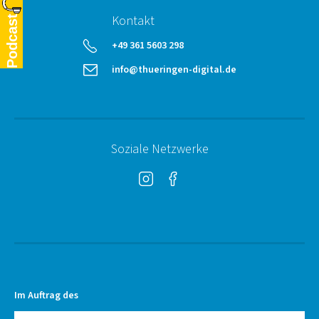
Kontakt
Podcast
telephone
+49 361 5603 298
email
info@thueringen-digital.de
Soziale Netzwerke
Instagram
Facebook
Im Auftrag des