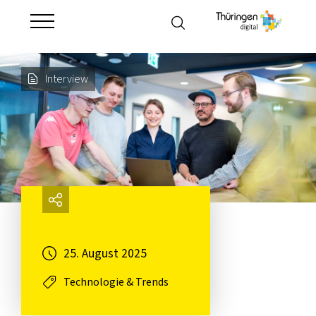
Suche
Hauptnavigation
öffnen
öffnen
Interview
Seite
teilen
25. August 2025
verknüpfte
Technologie & Trends
Filter
in