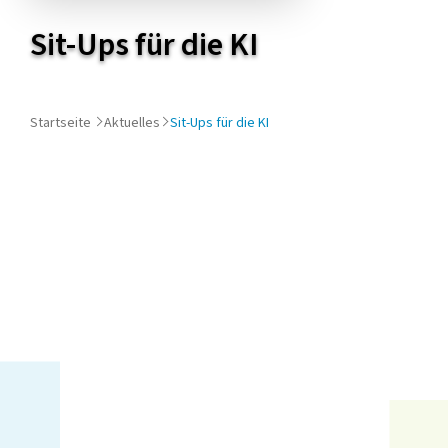
diesem
Sit-Ups für die KI
Artikel
Startseite
Aktuelles
Sit-Ups für die KI
Wer achtet eigentlich auf
die Fitness der künstlichen
Intelligenz?