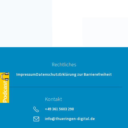
Weit
Di
Digitale
Fu
Souveränität
Ei
Rechtliches
Impressum
Datenschutz
Erklärung zur Barrierefreiheit
Podcast
Kontakt
telephone
+49 361 5603 298
email
info@thueringen-digital.de