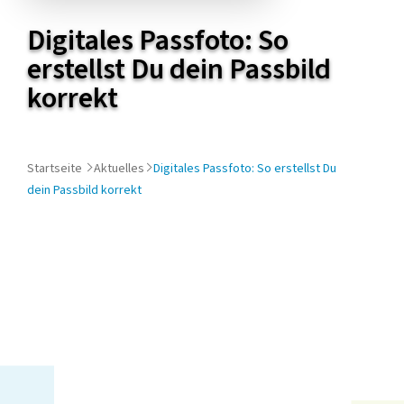
diesem
Digitales Passfoto: So
Artikel
erstellst Du dein Passbild
korrekt
Startseite
Aktuelles
Digitales Passfoto: So erstellst Du
dein Passbild korrekt
Ein
digitales Passfoto
ist in Deutschland seit Mai
2025 bei Ausweisdokumenten der Standard. Anstelle
eines ausgedruckten Fotos müssen Passbilder jetzt