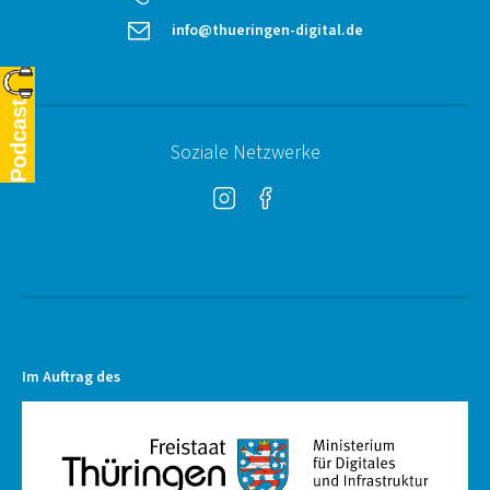
email
info@thueringen-digital.de
Podcast
Soziale Netzwerke
Instagram
Facebook
Im Auftrag des