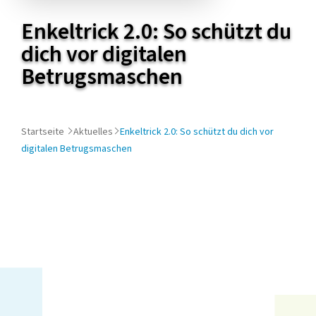
diesem
Enkeltrick 2.0: So schützt du
Artikel
dich vor digitalen
Betrugsmaschen
Startseite
Aktuelles
Enkeltrick 2.0: So schützt du dich vor
digitalen Betrugsmaschen
Helga, eine 78-jährige Rentnerin, gießt die Tomaten in
ihrem Kleingarten. Plötzlich klingelt ihr Mobiltelefon.
Sie wischt sich die Hände an ihrer Schürze ab und