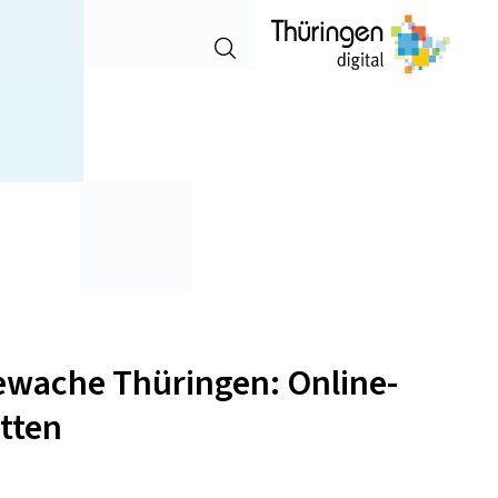
Suche
öffnen
newache Thüringen: Online-
atten